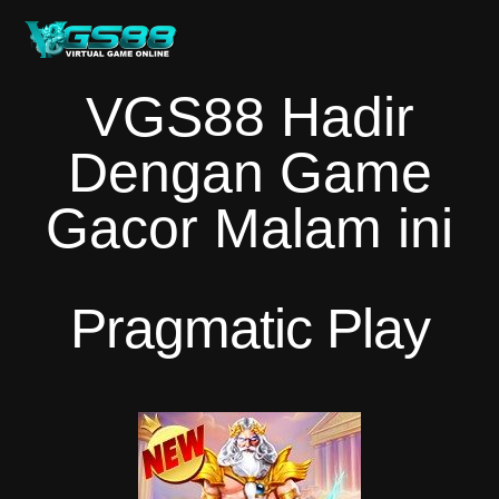
Lewati
ke
konten
VGS88 Hadir
Dengan Game
Gacor Malam ini
Pragmatic Play